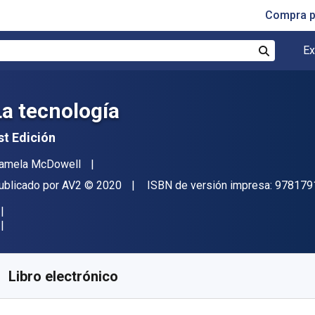
Compra p
Ex
Buscar
La tecnología
st Edición
utor(es)
amela McDowell
itor
Copyright
ublicado por
AV2
© 2020
ISBN de versión impresa:
978179
isponible en
$
58415.61
ARS
KU:
9781791101602
Libro electrónico