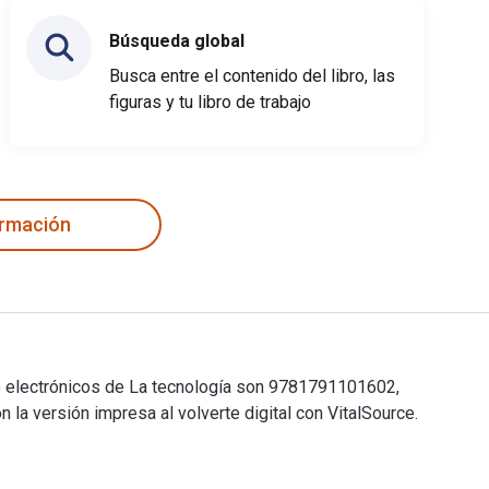
Búsqueda global
Busca entre el contenido del libro, las
figuras y tu libro de trabajo
ormación
to electrónicos de La tecnología son 9781791101602,
 versión impresa al volverte digital con VitalSource.
xto electrónicos de La tecnología son 9781791101602, 17911016