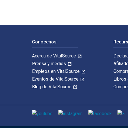
Navegación de pie de página
Conócenos
Recurs
Acerca de VitalSource
Declar
Prensa y medios
Afiliad
Empleos en VitalSource
Compra
Eventos de VitalSource
Libros 
Blog de VitalSource
Compra
Medios de comunicación social