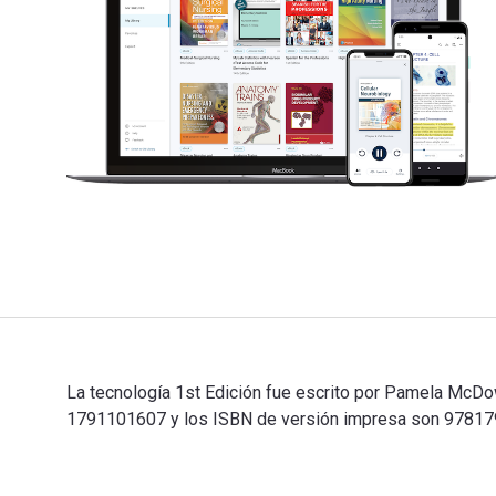
La tecnología 1st Edición fue escrito por Pamela McDo
1791101607 y los ISBN de versión impresa son 9781791
La tecnología 1st Edición fue escrito por Pamela McDo