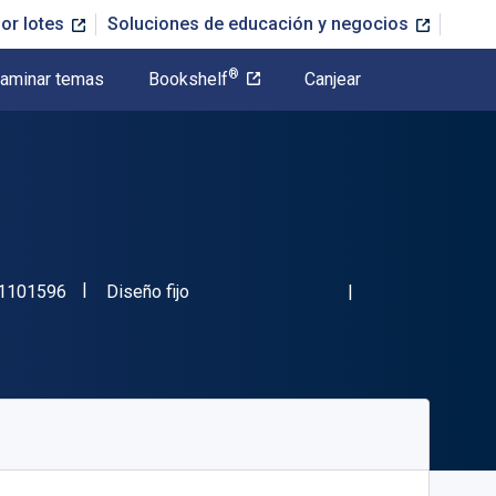
or lotes
Soluciones de educación y negocios
®
aminar temas
Bookshelf
Canjear
"ISBN-13 9781791101596"
Formato
1101596
Diseño fijo