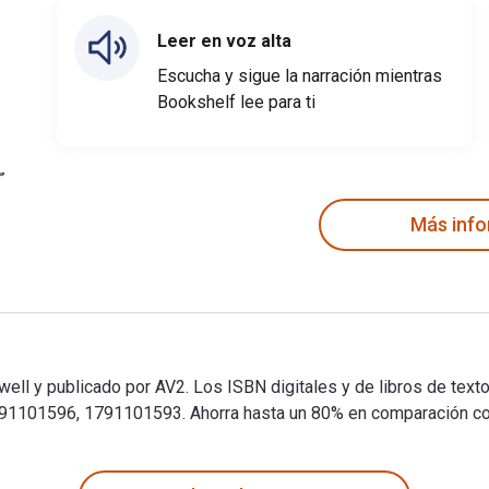
Leer en voz alta
Escucha y sigue la narración mientras
Bookshelf lee para ti
Más inf
well y publicado por AV2. Los ISBN digitales y de libros de tex
101596, 1791101593. Ahorra hasta un 80% en comparación con la
well y publicado por AV2. Los ISBN digitales y de libros de te