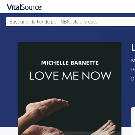
Buscar en la tienda por ISBN, título o autor
Saltar al contenido principal
A
M
Ed
P
F
D
D
S