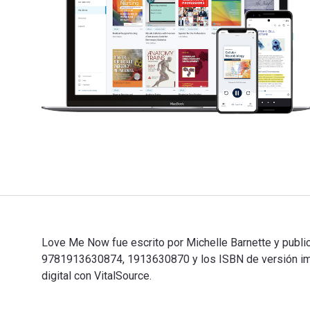
Love Me Now fue escrito por Michelle Barnette y publi
9781913630874, 1913630870 y los ISBN de versión imp
digital con VitalSource.
Love Me Now fue escrito por Michelle Barnette y publi