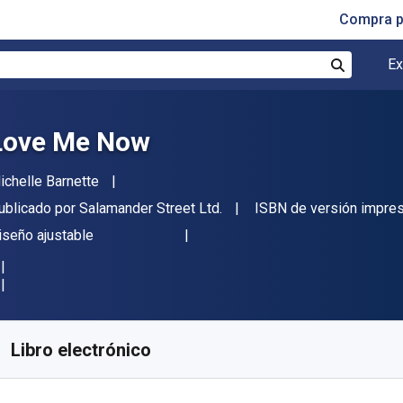
Compra p
Ex
Buscar
Love Me Now
utor(es)
ichelle Barnette
itor
ublicado por
Salamander Street Ltd.
ISBN de versión impre
ormato
iseño ajustable
isponible en
$
26920.67
ARS
KU:
9781913630874
Libro electrónico