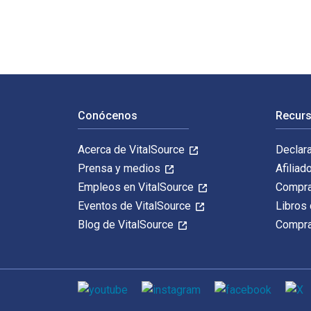
Navegación de pie de página
Conócenos
Recurs
Acerca de VitalSource
Declar
Prensa y medios
Afiliad
Empleos en VitalSource
Compra
Eventos de VitalSource
Libros 
Blog de VitalSource
Compra
Medios de comunicación social