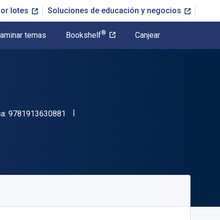
or lotes
Soluciones de educación y negocios
®
aminar temas
Bookshelf
Canjear
"ISBN-13 9781913630881"
sa:
9781913630881