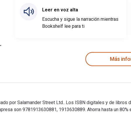
Leer en voz alta
Escucha y sigue la narración mientras
Bookshelf lee para ti
Más inf
cado por Salamander Street Ltd.. Los ISBN digitales y de libros
resa son 9781913630881, 1913630889. Ahorra hasta un 80% en 
cado por Salamander Street Ltd.. Los ISBN digitales y de libr