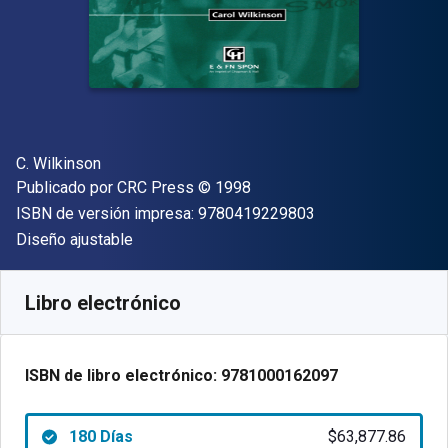
Autor(es)
C. Wilkinson
Editor
Copyright
Publicado por
CRC Press
© 1998
"ISBN-13 9780419
ISBN de versión impresa:
9780419229803
Formato
Diseño ajustable
Disponible en
$
63877.86
ARS
SKU:
9781000162097R180
Libro electrónico
ISBN de libro electrónico:
9781000162097
180 Días
$63,877.86