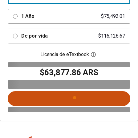
1 Año
$75,492.01
De por vida
$116,126.67
Licencia de eTextbook
Abre el cuadro de di
$63,877.86 ARS