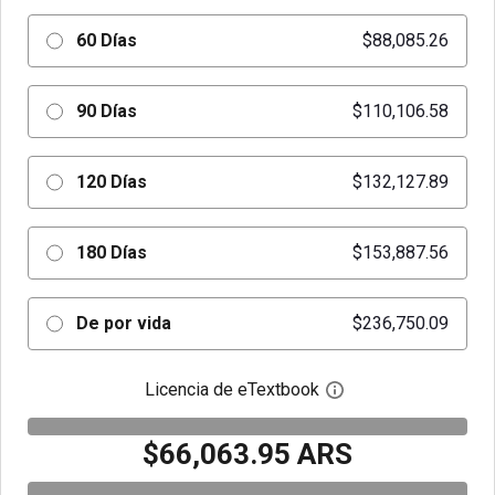
60 Días
$88,085.26
90 Días
$110,106.58
120 Días
$132,127.89
180 Días
$153,887.56
De por vida
$236,750.09
Licencia de eTextbook
Abre el cuadro de di
$66,063.95 ARS