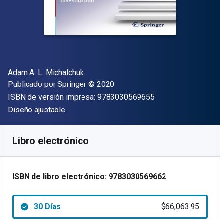
Autor(es)
Adam A. L. Michalchuk
Editor
Copyright
Publicado por
Springer
© 2020
"ISBN-13 9783030
ISBN de versión impresa:
9783030569655
Formato
Diseño ajustable
Disponible en
$
66063.95
ARS
SKU:
9783030569662R30
Libro electrónico
ISBN de libro electrónico:
9783030569662
30 Días
$66,063.95