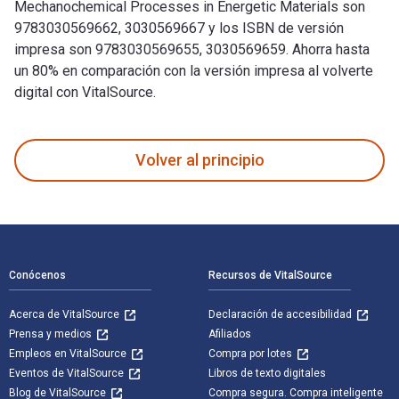
Mechanochemical Processes in Energetic Materials son
9783030569662, 3030569667 y los ISBN de versión
impresa son 9783030569655, 3030569659. Ahorra hasta
un 80% en comparación con la versión impresa al volverte
digital con VitalSource.
Mechanochemical Processes in Energetic Materials: A Computa
Volver al principio
Navegación de pie de página
Conócenos
Recursos de VitalSource
Acerca de VitalSource
Declaración de accesibilidad
Prensa y medios
Afiliados
Empleos en VitalSource
Compra por lotes
Eventos de VitalSource
Libros de texto digitales
Blog de VitalSource
Compra segura. Compra inteligente