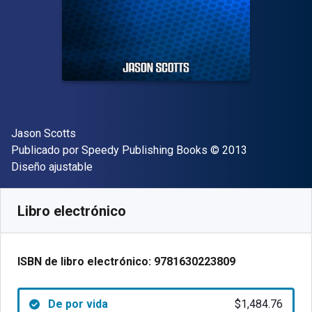
Autor(es)
Jason Scotts
Editor
Copyright
Publicado por
Speedy Publishing Books
© 2013
Formato
Diseño ajustable
Disponible en
$
1484.76
ARS
SKU:
9781630223809
Libro electrónico
ISBN de libro electrónico:
9781630223809
De por vida
$1,484.76