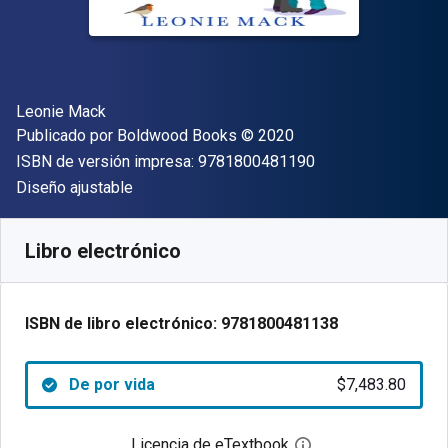
Autor(es)
Leonie Mack
Editor
Copyright
Publicado por
Boldwood Books
© 2020
"ISBN-13 9781800
ISBN de versión impresa:
9781800481190
Formato
Diseño ajustable
Disponible en
$
7483.80
ARS
SKU:
9781800481138
Libro electrónico
ISBN de libro electrónico:
9781800481138
De por vida
$7,483.80
Licencia de eTextbook
Abre el cuadro de di