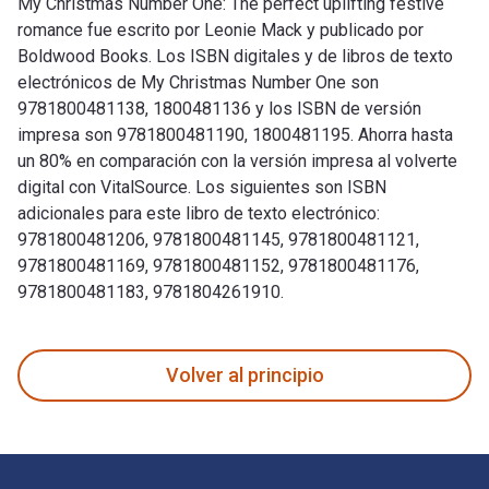
My Christmas Number One: The perfect uplifting festive
romance fue escrito por Leonie Mack y publicado por
Boldwood Books. Los ISBN digitales y de libros de texto
electrónicos de My Christmas Number One son
9781800481138, 1800481136 y los ISBN de versión
impresa son 9781800481190, 1800481195. Ahorra hasta
un 80% en comparación con la versión impresa al volverte
digital con VitalSource. Los siguientes son ISBN
adicionales para este libro de texto electrónico:
9781800481206, 9781800481145, 9781800481121,
9781800481169, 9781800481152, 9781800481176,
9781800481183, 9781804261910.
My Christmas Number One: The perfect uplifting festive ro
Volver al principio
Navegación de pie de página