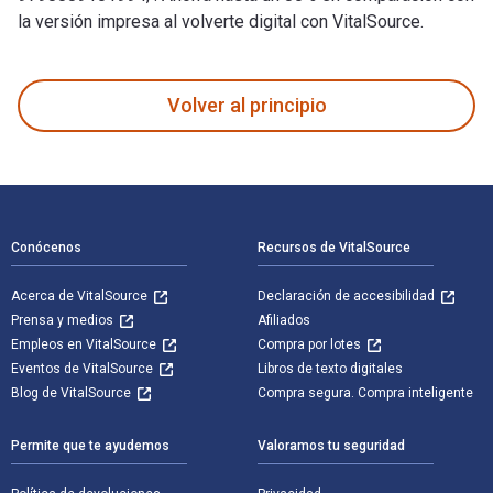
la versión impresa al volverte digital con VitalSource.
My Observations II: A small book of seeds and meditation ite
Volver al principio
Navegación de pie de página
Conócenos
Recursos de VitalSource
Acerca de VitalSource
Declaración de accesibilidad
Prensa y medios
Afiliados
Empleos en VitalSource
Compra por lotes
Eventos de VitalSource
Libros de texto digitales
Blog de VitalSource
Compra segura. Compra inteligente
Permite que te ayudemos
Valoramos tu seguridad