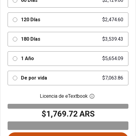
60 Días
$2,129.66
120 Días
$2,474.60
180 Días
$3,539.43
1 Año
$5,654.09
De por vida
$7,063.86
Licencia de eTextbook
Abre el cuadro de di
$1,769.72 ARS