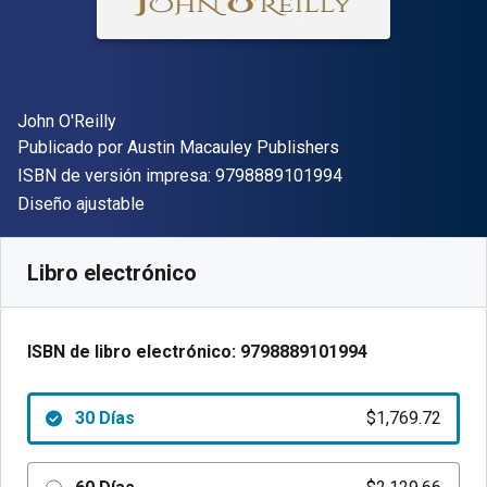
Autor(es)
John O'Reilly
Editor
Publicado por
Austin Macauley Publishers
"ISBN-13 9798889
ISBN de versión impresa:
9798889101994
Formato
Diseño ajustable
Disponible en
$
1769.72
ARS
SKU:
9798889101994R30
Libro electrónico
ISBN de libro electrónico:
9798889101994
30 Días
$1,769.72