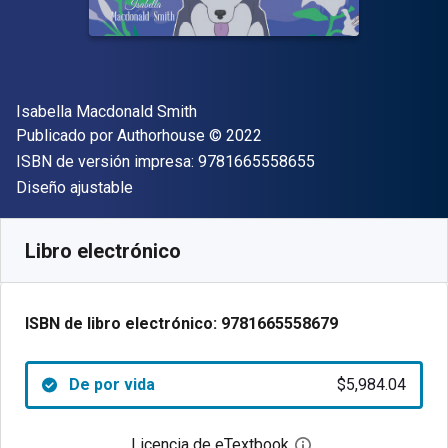
Autor(es)
Isabella Macdonald Smith
Editor
Copyright
Publicado por
Authorhouse
© 2022
"ISBN-13 9781665
ISBN de versión impresa:
9781665558655
Formato
Diseño ajustable
Disponible en
$
5984.04
ARS
SKU:
9781665558679
Libro electrónico
ISBN de libro electrónico:
9781665558679
De por vida
$5,984.04
Licencia de eTextbook
Abre el cuadro de di