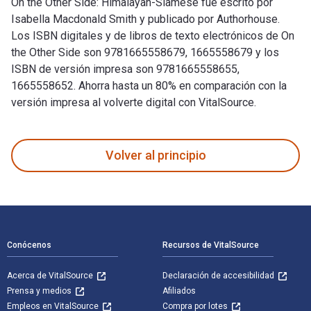
On the Other Side: Himalayan-Siamese fue escrito por
Isabella Macdonald Smith y publicado por Authorhouse.
Los ISBN digitales y de libros de texto electrónicos de On
the Other Side son 9781665558679, 1665558679 y los
ISBN de versión impresa son 9781665558655,
1665558652. Ahorra hasta un 80% en comparación con la
versión impresa al volverte digital con VitalSource.
On the Other Side: Himalayan-Siamese fue escrito por Isabel
Volver al principio
Navegación de pie de página
Conócenos
Recursos de VitalSource
Acerca de VitalSource
Declaración de accesibilidad
Prensa y medios
Afiliados
Empleos en VitalSource
Compra por lotes