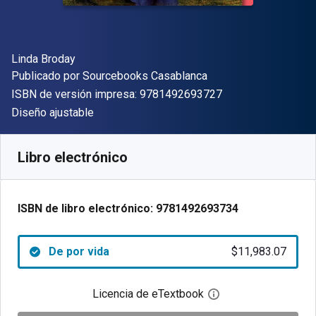
Autor(es)
Linda Broday
Editor
Publicado por
Sourcebooks Casablanca
"ISBN-13 9781492
ISBN de versión impresa:
9781492693727
Formato
Diseño ajustable
Disponible en
$
11983.07
ARS
SKU:
9781492693734
Libro electrónico
ISBN de libro electrónico:
9781492693734
De por vida
$11,983.07
Licencia de eTextbook
Abre el cuadro de di