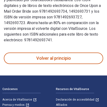
digitales y de libros de texto electrónicos de Once Upon a
Mail Order Bride son 9781492693734, 1492693731 y los
ISBN de versión impresa son 9781492693727,
1492693723. Ahorra hasta un 80% en comparación con la
versión impresa al volverte digital con VitalSource. Los
siguientes son ISBN adicionales para este libro de texto
electrónico: 9781492693741.
Once Upon a Mail Order Bride fue escrito por Linda Broday y
Volver al principio
Navegación de pie de página
Conócenos
Recursos de VitalSource
Acerca de VitalSource
Declaración de accesibilidad
Prensa y medios
Afiliados