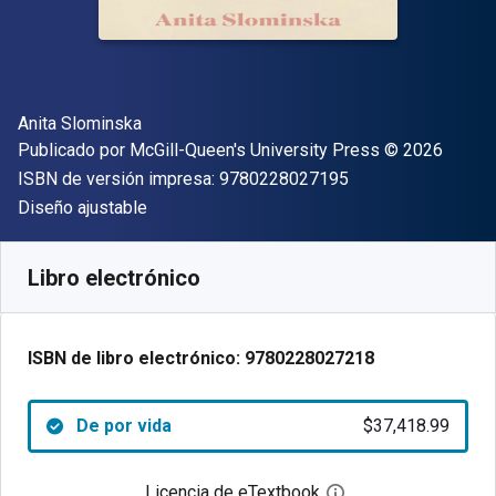
Autor(es)
Anita Slominska
Editor
Copyright
Publicado por
McGill-Queen's University Press
© 2026
"ISBN-13 9780228
ISBN de versión impresa:
9780228027195
Formato
Diseño ajustable
Disponible en
$
37418.99
ARS
SKU:
9780228027218
Libro electrónico
ISBN de libro electrónico:
9780228027218
De por vida
$37,418.99
Licencia de eTextbook
Abre el cuadro de di