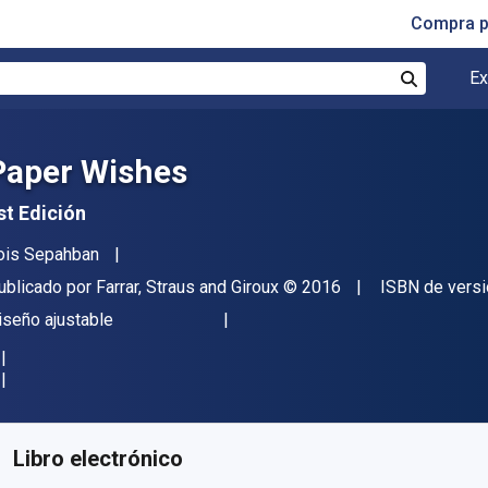
Compra p
Ex
Buscar
Paper Wishes
st Edición
utor(es)
ois Sepahban
itor
Copyright
ublicado por
Farrar, Straus and Giroux
© 2016
ISBN de versi
ormato
iseño ajustable
isponible en
$
9812.47
ARS
KU:
9780374302177R30
Libro electrónico