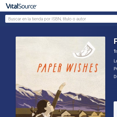
Buscar en la tienda por ISBN, título o autor
Saltar al contenido principal
1
A
L
Ed
P
F
D
D
S