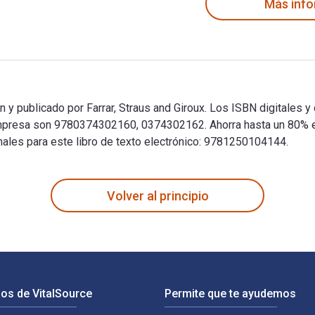
Más inf
 y publicado por Farrar, Straus and Giroux. Los ISBN digitales y
resa son 9780374302160, 0374302162. Ahorra hasta un 80% en 
onales para este libro de texto electrónico: 9781250104144.
n y publicado por Farrar, Straus and Giroux. Los ISBN digitale
Volver al principio
os de VitalSource
Permite que te ayudemos