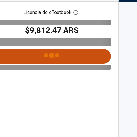
Licencia de eTextbook
Abre el cuadro de diálogo de
$9,812.47 ARS