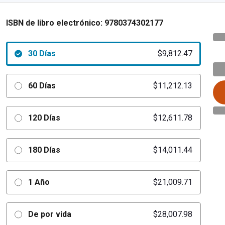
ISBN de libro electrónico:
9780374302177
30 Días
$9,812.47
60 Días
$11,212.13
120 Días
$12,611.78
180 Días
$14,011.44
1 Año
$21,009.71
De por vida
$28,007.98