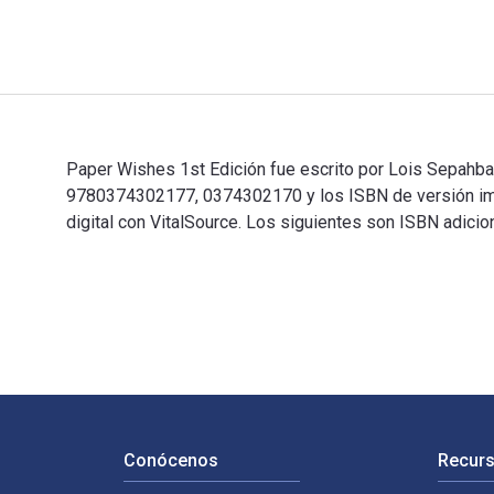
Paper Wishes 1st Edición fue escrito por Lois Sepahban
9780374302177, 0374302170 y los ISBN de versión imp
digital con VitalSource. Los siguientes son ISBN adici
Paper Wishes 1st Edición fue escrito por Lois Sepahba
Navegación de pie de página
Conócenos
Recurs