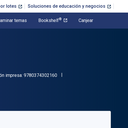
or lotes
Soluciones de educación y negocios
®
aminar temas
Bookshelf
Canjear
"ISBN-13 9780374302160"
ón impresa:
9780374302160