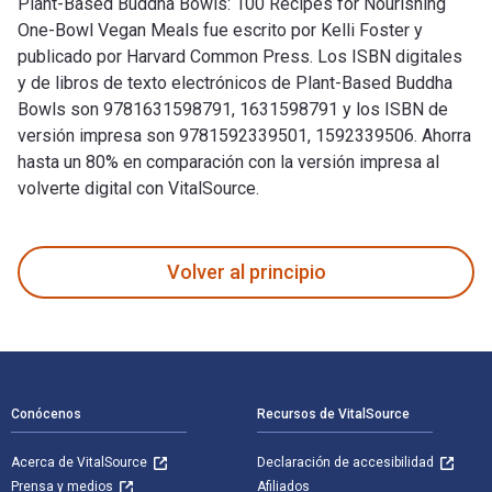
Plant-Based Buddha Bowls: 100 Recipes for Nourishing
One-Bowl Vegan Meals fue escrito por Kelli Foster y
publicado por Harvard Common Press. Los ISBN digitales
y de libros de texto electrónicos de Plant-Based Buddha
Bowls son 9781631598791, 1631598791 y los ISBN de
versión impresa son 9781592339501, 1592339506. Ahorra
hasta un 80% en comparación con la versión impresa al
volverte digital con VitalSource.
Plant-Based Buddha Bowls: 100 Recipes for Nourishing One-B
Volver al principio
Navegación de pie de página
Conócenos
Recursos de VitalSource
Acerca de VitalSource
Declaración de accesibilidad
Prensa y medios
Afiliados