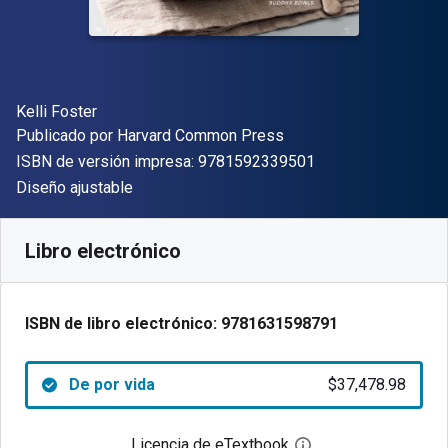
Autor(es)
Kelli Foster
Editor
Publicado por
Harvard Common Press
"ISBN-13 9781592
ISBN de versión impresa:
9781592339501
Formato
Diseño ajustable
Disponible en
$
37478.98
ARS
SKU:
9781631598791
Libro electrónico
ISBN de libro electrónico:
9781631598791
De por vida
$37,478.98
Licencia de eTextbook
Abre el cuadro de di