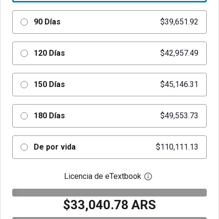
90 Días
$39,651.92
120 Días
$42,957.49
150 Días
$45,146.31
180 Días
$49,553.73
De por vida
$110,111.13
Licencia de eTextbook
Abre el cuadro de di
$33,040.78 ARS