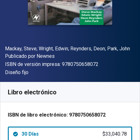
Autor(es)
Mackay, Steve; Wright, Edwin; Reynders, Deon; Park, John
Editor
Publicado por
Newnes
"ISBN-13 9780750
ISBN de versión impresa:
9780750658072
Formato
Diseño fijo
Disponible en
$
33040.78
ARS
SKU:
9780750658072R30
Libro electrónico
ISBN de libro electrónico:
9780750658072
30 Días
$33,040.78