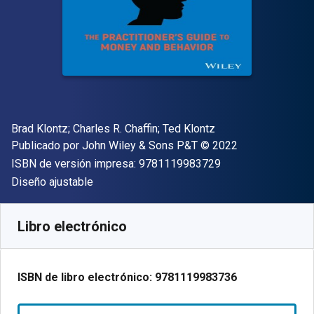
Autor(es)
Brad Klontz; Charles R. Chaffin; Ted Klontz
Editor
Copyright
Publicado por
John Wiley & Sons P&T
© 2022
"ISBN-13 9781119
ISBN de versión impresa:
9781119983729
Formato
Diseño ajustable
Disponible en
$
44992.77
ARS
SKU:
9781119983736
Libro electrónico
ISBN de libro electrónico:
9781119983736