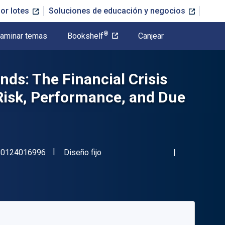
or lotes
Soluciones de educación y negocios
®
aminar temas
Bookshelf
Canjear
ds: The Financial Crisis
 Risk, Performance, and Due
"ISBN-13 9780124016996"
Formato
80124016996
Diseño fijo