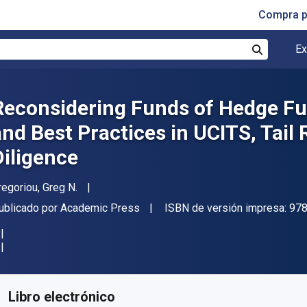
Compra p
Ex
Buscar
Reconsidering Funds of Hedge Fun
and Best Practices in UCITS, Tail
Diligence
utor(es)
regoriou, Greg N.
itor
ublicado por
Academic Press
ISBN de versión impresa:
97
isponible en
$
194893.68
ARS
KU:
9780124016996
Libro electrónico