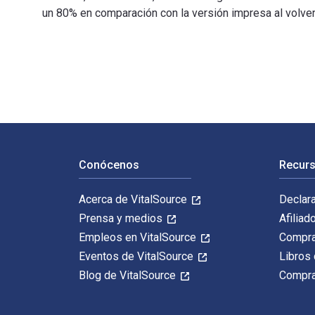
un 80% en comparación con la versión impresa al volvert
Reconsidering Funds of Hedge Funds: The Financial Cri
Navegación de pie de página
Conócenos
Recurs
Acerca de VitalSource
Declar
Prensa y medios
Afiliad
Empleos en VitalSource
Compra
Eventos de VitalSource
Libros 
Blog de VitalSource
Compra