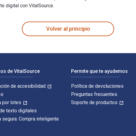
e digital con VitalSource.
sis and Best Practices in UCITS, Tail Risk, Performance, and D
Volver al principio
os de VitalSource
Permite que te ayudemos
ación de accesibilidad
Política de devoluciones
os
Preguntas frecuentes
 por lotes
Soporte de productos
de texto digitales
 segura. Compra inteligente