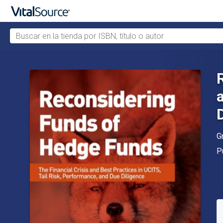
Buscar en la tienda por ISBN, título o autor
Saltar al contenido principal
A
G
Ed
P
D
S