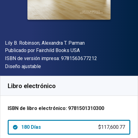
Autor(es)
Lily B. Robinson; Alexandra T. Parman
Editor
Publicado por
Fairchild Books USA
"ISBN-13 9781563
ISBN de versión impresa:
9781563677212
Formato
Diseño ajustable
Disponible en
$
117600.77
ARS
SKU:
9781501310300R180
Libro electrónico
ISBN de libro electrónico:
9781501310300
180 Días
$117,600.77