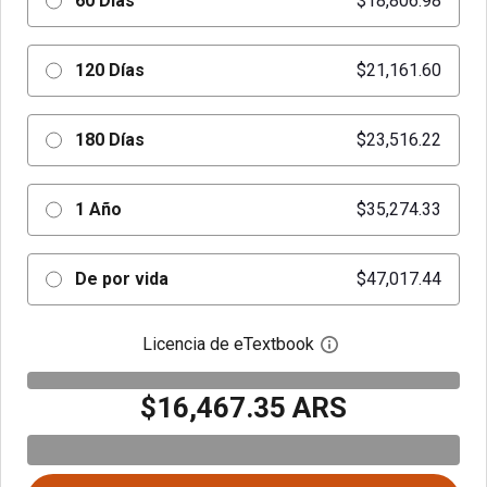
60 Días
$18,806.98
120 Días
$21,161.60
180 Días
$23,516.22
1 Año
$35,274.33
De por vida
$47,017.44
Licencia de eTextbook
Abre el cuadro de di
$16,467.35 ARS