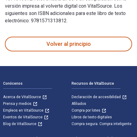
versión impresa al volverte digital con VitalSource. Los
siguientes son ISBN adicionales para este libro de texto
electrónico: 9781571313812.
Rising: Dispatches from the New American Shore fue escrito 
Volver al principio
Navegación de pie de página
Conócenos
Recursos de VitalSource
Acerca de VitalSource
Declaración de accesibilidad
Prensa y medios
Afiliados
Empleos en VitalSource
Compra por lotes
Eventos de VitalSource
Libros de texto digitales
Blog de VitalSource
Compra segura. Compra inteligente