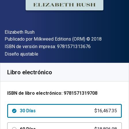
Autor(es)
Elizabeth Rush
Editor
Copyright
Publicado por
Milkweed Editions (ORM)
© 2018
"ISBN-13 9781571
ISBN de versión impresa:
9781571313676
Formato
Diseño ajustable
Disponible en
$
16467.35
ARS
SKU:
9781571319708R30
Libro electrónico
ISBN de libro electrónico:
9781571319708
30 Días
$16,467.35