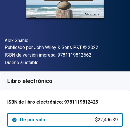
Autor(es)
Alex Shahidi
Editor
Copyright
Publicado por
John Wiley & Sons P&T
© 2022
"ISBN-13 9781119
ISBN de versión impresa:
9781119812562
Formato
Diseño ajustable
Disponible en
$
22496.39
ARS
SKU:
9781119812425
Libro electrónico
ISBN de libro electrónico:
9781119812425
De por vida
$22,496.39