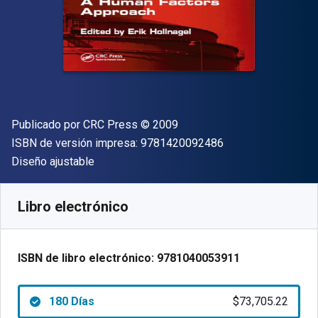
Editor
Copyright
Publicado por
CRC Press
© 2009
"ISBN-13 9781420
ISBN de versión impresa:
9781420092486
Formato
Diseño ajustable
Disponible en
$
73705.22
ARS
SKU:
9781040053911R180
Libro electrónico
ISBN de libro electrónico:
9781040053911
180 Días
$73,705.22