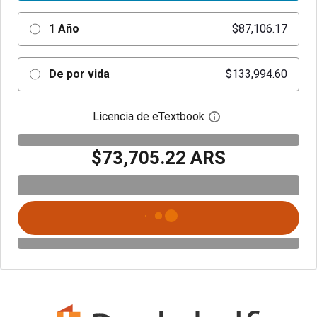
1 Año
$87,106.17
De por vida
$133,994.60
Licencia de eTextbook
Abre el cuadro de di
$73,705.22 ARS