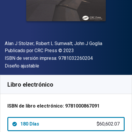
Autor(es)
Alan J Stolzer; Robert L Sumwalt; John J Goglia
Editor
Copyright
Publicado por
CRC Press
© 2023
"ISBN-13 9781032
ISBN de versión impresa:
9781032260204
Formato
Diseño ajustable
Disponible en
$
60602.07
ARS
SKU:
9781000867091R180
Libro electrónico
ISBN de libro electrónico:
9781000867091
180 Días
$60,602.07