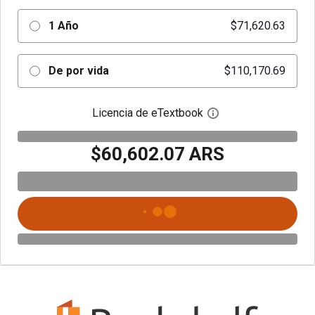
1 Año
$71,620.63
De por vida
$110,170.69
Licencia de eTextbook
Abre el cuadro de di
$60,602.07 ARS