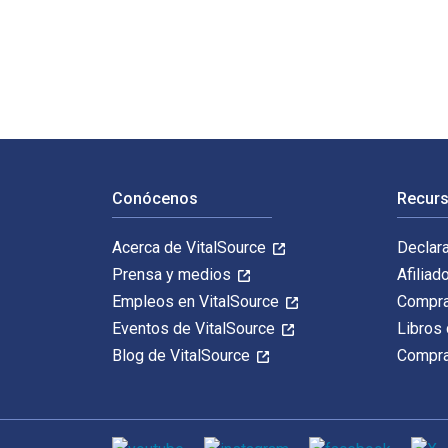
Ser e infinitud 1st Edición fue escrito por Vidal Fern
Navegación de pie de página
Conócenos
Recurs
Acerca de VitalSource
Declar
Prensa y medios
Afiliad
Empleos en VitalSource
Compra
Eventos de VitalSource
Libros 
Blog de VitalSource
Compra
Medios de comunicación social