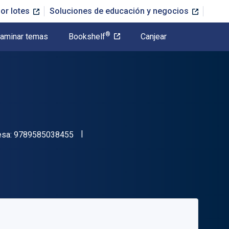
or lotes
Soluciones de educación y negocios
®
aminar temas
Bookshelf
Canjear
"ISBN-13 9789585038455"
esa:
9789585038455