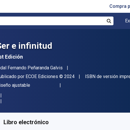
Compra p
Ex
Buscar
er e infinitud
st Edición
utor(es)
idal Fernando Peñaranda Galvis
itor
Copyright
ublicado por
ECOE Ediciones
© 2024
ISBN de versión impr
ormato
iseño ajustable
isponible en
$
29779.89
ARS
KU:
9789585038462
Libro electrónico