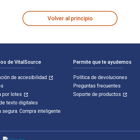
ando Peñaranda Galvis y publicado por ECOE Ediciones. Los ISBN
Volver al principio
os de VitalSource
Permite que te ayudemos
ación de accesibilidad
Política de devoluciones
os
Preguntas frecuentes
 por lotes
Soporte de productos
de texto digitales
 segura. Compra inteligente