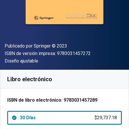
Editor
Copyright
Publicado por
Springer
© 2023
"ISBN-13 9783031
ISBN de versión impresa:
9783031457272
Formato
Diseño ajustable
Disponible en
$
29737.18
ARS
SKU:
9783031457289R30
Libro electrónico
ISBN de libro electrónico:
9783031457289
30 Días
$29,737.18