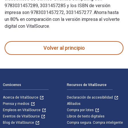
9783031457289, 3031457285 y los ISBN de versión
impresa son 9783031457272, 3031457277. Ahorra hasta
un 80% en comparación con la versión impresa al volverte
digital con VitalSource.
Service-Oriented Computing: 17th Symposium and Summer Scho
Volver al principio
Navegación de pie de página
Conócenos
Recursos de VitalSource
Acerca de VitalSource
Declaración de accesibilidad
Prensa y medios
Afiliados
Empleos en VitalSource
Compra por lotes
Eventos de VitalSource
Libros de texto digitales
Blog de VitalSource
Compra segura. Compra inteligente