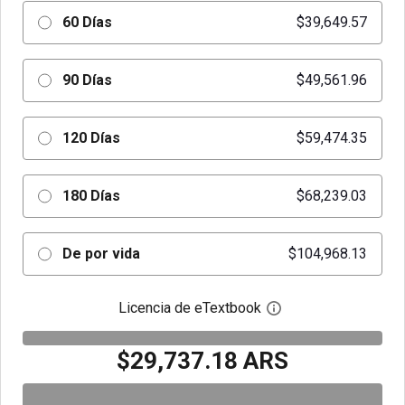
60 Días
$39,649.57
90 Días
$49,561.96
120 Días
$59,474.35
180 Días
$68,239.03
De por vida
$104,968.13
Licencia de eTextbook
Abre el cuadro de di
$29,737.18 ARS