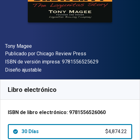
Autor(es)
Tony Magee
Editor
Publicado por
Chicago Review Press
"ISBN-13 9781556
ISBN de versión impresa:
9781556525629
Formato
Diseño ajustable
Disponible en
$
4874.22
ARS
SKU:
9781556526060R30
Libro electrónico
ISBN de libro electrónico:
9781556526060
30 Días
$4,874.22