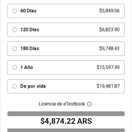
60 Días
$5,849.06
120 Días
$6,823.90
180 Días
$9,748.43
1 Año
$15,597.49
De por vida
$19,481.87
Licencia de eTextbook
Abre el cuadro de di
$4,874.22 ARS