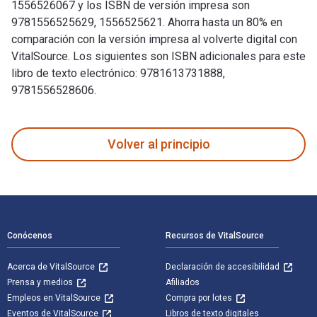
1556526067 y los ISBN de versión impresa son
9781556525629, 1556525621. Ahorra hasta un 80% en
comparación con la versión impresa al volverte digital con
VitalSource. Los siguientes son ISBN adicionales para este
libro de texto electrónico: 9781613731888,
9781556528606.
So You Want to Start a Brewery?: The Lagunitas Story fue es
Volver al principio
Navegación de pie de página
Conócenos
Recursos de VitalSource
Acerca de VitalSource
Declaración de accesibilidad
Prensa y medios
Afiliados
Empleos en VitalSource
Compra por lotes
Eventos de VitalSource
Libros de texto digitales