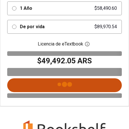
1 Año
$58,490.60
De por vida
$89,970.54
Licencia de eTextbook
Abre el cuadro de di
$49,492.05 ARS