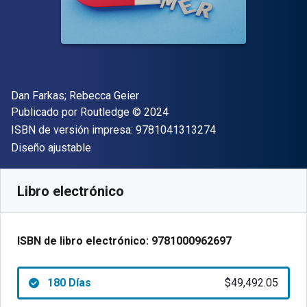
Autor(es)
Dan Farkas; Rebecca Geier
Editor
Copyright
Publicado por
Routledge
© 2024
"ISBN-13 9781041
ISBN de versión impresa:
9781041313274
Formato
Diseño ajustable
Disponible en
$
49492.05
ARS
SKU:
9781000962697R180
Libro electrónico
ISBN de libro electrónico:
9781000962697
180 Días
$49,492.05