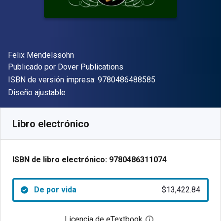
Autor(es)
Felix Mendelssohn
Editor
Publicado por
Dover Publications
"ISBN-13 9780486
ISBN de versión impresa:
9780486488585
Formato
Diseño ajustable
Disponible en
$
13422.84
ARS
SKU:
9780486311074
Libro electrónico
ISBN de libro electrónico:
9780486311074
De por vida
$13,422.84
Licencia de eTextbook
Abre el cuadro de di