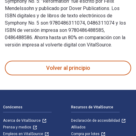
Symphony No. 5: "Reformation" fue escrito por Felix
Mendelssohn y publicado por Dover Publications. Los
ISBN digitales y de libros de texto electrónicos de
Symphony No. 5 son 9780486311074, 0486311074 y los
ISBN de versión impresa son 9780486488585,
0486488586. Ahorra hasta un 80% en comparación con la
versión impresa al volverte digital con VitalSource.
Symphony No. 5: "Reformation" fue escrito por Felix Mendels
Volver al principio
Navegación de pie de página
Conócenos
Recursos de VitalSource
Acerca de VitalSource
Declaración de accesibilidad
Prensa y medios
Afiliados
Empleos en VitalSource
Compra por lotes