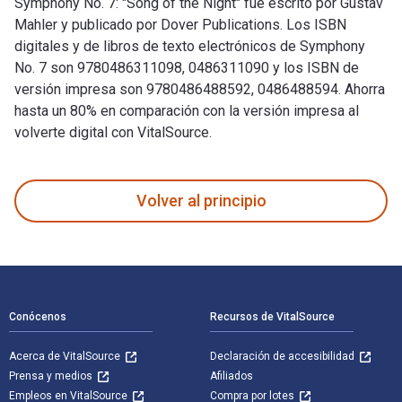
Symphony No. 7: "Song of the Night" fue escrito por Gustav
Mahler y publicado por Dover Publications. Los ISBN
digitales y de libros de texto electrónicos de Symphony
No. 7 son 9780486311098, 0486311090 y los ISBN de
versión impresa son 9780486488592, 0486488594. Ahorra
hasta un 80% en comparación con la versión impresa al
volverte digital con VitalSource.
Symphony No. 7: "Song of the Night" fue escrito por Gustav 
Volver al principio
Navegación de pie de página
Conócenos
Recursos de VitalSource
Acerca de VitalSource
Declaración de accesibilidad
Prensa y medios
Afiliados
Empleos en VitalSource
Compra por lotes