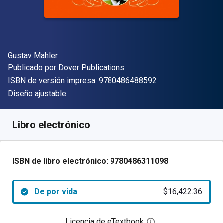
Autor(es)
Gustav Mahler
Editor
Publicado por
Dover Publications
"ISBN-13 9780486
ISBN de versión impresa:
9780486488592
Formato
Diseño ajustable
Disponible en
$
16422.36
ARS
SKU:
9780486311098
Libro electrónico
ISBN de libro electrónico:
9780486311098
De por vida
$16,422.36
Licencia de eTextbook
Abre el cuadro de di