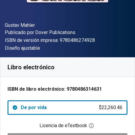
Autor(es)
Gustav Mahler
Editor
Publicado por
Dover Publications
"ISBN-13 9780486
ISBN de versión impresa:
9780486274928
Formato
Diseño ajustable
Disponible en
$
22260.46
ARS
SKU:
9780486314631
Libro electrónico
ISBN de libro electrónico:
9780486314631
De por vida
$22,260.46
Licencia de eTextbook
Abre el cuadro de di