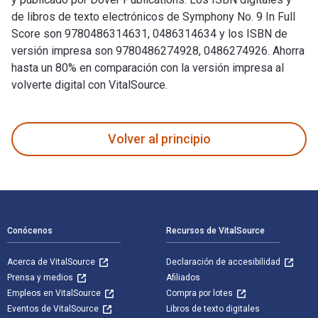
de libros de texto electrónicos de Symphony No. 9 In Full
Score son 9780486314631, 0486314634 y los ISBN de
versión impresa son 9780486274928, 0486274926. Ahorra
hasta un 80% en comparación con la versión impresa al
volverte digital con VitalSource.
Symphony No. 9 In Full Score fue escrito por Gustav Mahler 
Volver al principio
Navegación de pie de página
Conócenos
Recursos de VitalSource
Acerca de VitalSource
Declaración de accesibilidad
Prensa y medios
Afiliados
Empleos en VitalSource
Compra por lotes
Eventos de VitalSource
Libros de texto digitales