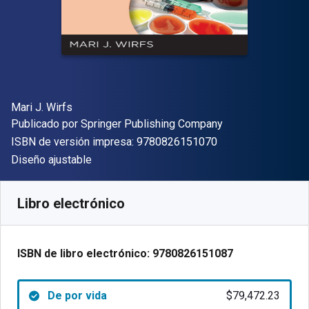
Autor(es)
Mari J. Wirfs
Editor
Publicado por
Springer Publishing Company
"ISBN-13 9780826
ISBN de versión impresa:
9780826151070
Formato
Diseño ajustable
Disponible en
$
79472.23
ARS
SKU:
9780826151087
Libro electrónico
ISBN de libro electrónico:
9780826151087
De por vida
$79,472.23