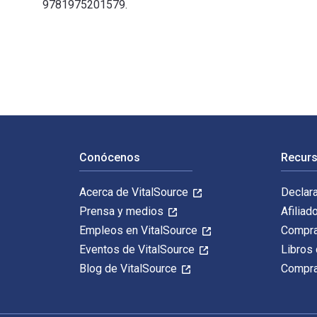
9781975201579.
The ASAM Principles of Addiction Medicine 7th Edición
Navegación de pie de página
Conócenos
Recurs
Acerca de VitalSource
Declar
Prensa y medios
Afiliad
Empleos en VitalSource
Compra
Eventos de VitalSource
Libros 
Blog de VitalSource
Compra