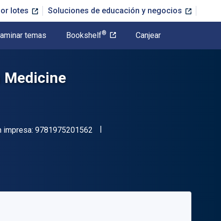
or lotes
Soluciones de educación y negocios
®
aminar temas
Bookshelf
Canjear
n Medicine
"ISBN-13 9781975201562"
n impresa:
9781975201562