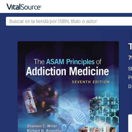
Buscar en la tienda por ISBN, título o autor
Saltar al contenido principal
7
A
S
Ed
P
F
D
D
S