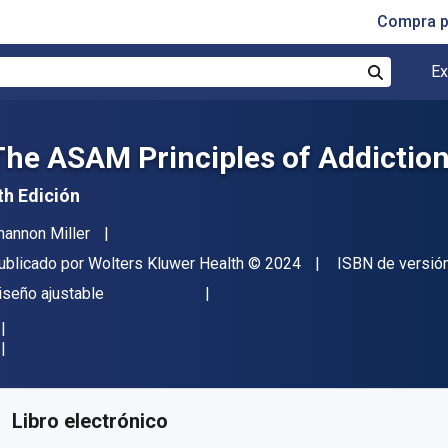
Compra p
Ex
Buscar
The ASAM Principles of Addictio
th Edición
utor(es)
hannon Miller
itor
Copyright
ublicado por
Wolters Kluwer Health
© 2024
ISBN de versió
ormato
iseño ajustable
isponible en
$
422917.04
ARS
KU:
9781975201586
Libro electrónico