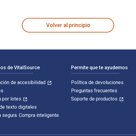
 fue escrito por Shannon Miller y publicado por Wolters Kluwer
Volver al principio
os de VitalSource
Permite que te ayudemos
ación de accesibilidad
Política de devoluciones
os
Preguntas frecuentes
 por lotes
Soporte de productos
de texto digitales
 segura. Compra inteligente