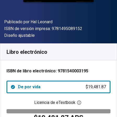
Editor
Publicado por
Hal Leonard
"ISBN-13 9781495
ISBN de versión impresa:
9781495089152
Formato
Diseño ajustable
Disponible en
$
19481.87
ARS
SKU:
9781540003195
Libro electrónico
ISBN de libro electrónico:
9781540003195
De por vida
$19,481.87
Licencia de eTextbook
Abre el cuadro de di