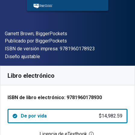
Autor(es)
Garrett Brown; BiggerPockets
Editor
Publicado por
BiggerPockets
"ISBN-13 9781960
ISBN de versión impresa:
9781960178923
Formato
Diseño ajustable
Disponible en
$
14982.59
ARS
SKU:
9781960178930
Libro electrónico
ISBN de libro electrónico:
9781960178930
De por vida
$14,982.59
Licencia de eTextbook
Abre el cuadro de di