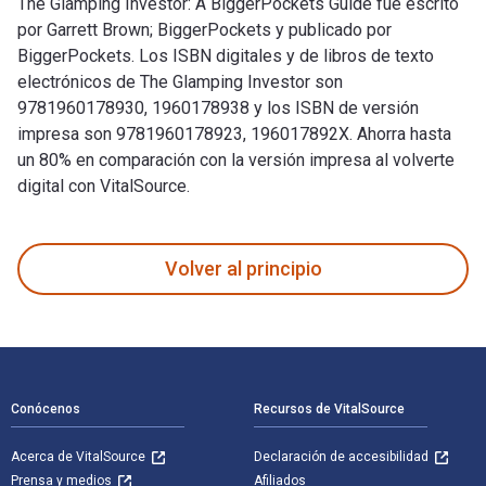
The Glamping Investor: A BiggerPockets Guide fue escrito
por Garrett Brown; BiggerPockets y publicado por
BiggerPockets. Los ISBN digitales y de libros de texto
electrónicos de The Glamping Investor son
9781960178930, 1960178938 y los ISBN de versión
impresa son 9781960178923, 196017892X. Ahorra hasta
un 80% en comparación con la versión impresa al volverte
digital con VitalSource.
The Glamping Investor: A BiggerPockets Guide fue escrito po
Volver al principio
Navegación de pie de página
Conócenos
Recursos de VitalSource
Acerca de VitalSource
Declaración de accesibilidad
Prensa y medios
Afiliados