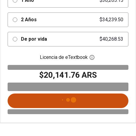
1 Año
$30,205.15
2 Años
$34,239.50
De por vida
$40,268.53
Licencia de eTextbook
Abre el cuadro de di
$20,141.76 ARS