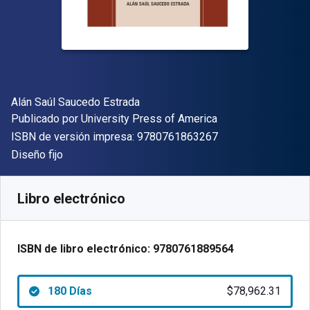
Autor(es)
Alán Saúl Saucedo Estrada
Editor
Publicado por
University Press of America
"ISBN-13 9780761
ISBN de versión impresa:
9780761863267
Formato
Diseño fijo
Disponible en
$
78962.31
ARS
SKU:
9780761889564R180
Libro electrónico
ISBN de libro electrónico:
9780761889564
180 Días
$78,962.31