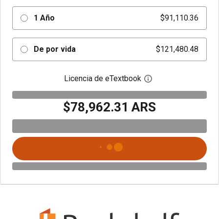
1 Año
$91,110.36
De por vida
$121,480.48
Licencia de eTextbook
Abre el cuadro de di
$78,962.31 ARS