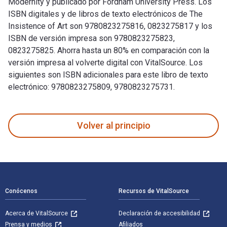
Modernity y publicado por Fordham University Press. Los
ISBN digitales y de libros de texto electrónicos de The
Insistence of Art son 9780823275816, 0823275817 y los
ISBN de versión impresa son 9780823275823,
0823275825. Ahorra hasta un 80% en comparación con la
versión impresa al volverte digital con VitalSource. Los
siguientes son ISBN adicionales para este libro de texto
electrónico: 9780823275809, 9780823275731.
The Insistence of Art: Aesthetic Philosophy after Early Mod
Volver al principio
Navegación de pie de página
Conócenos
Recursos de VitalSource
Acerca de VitalSource
Declaración de accesibilidad
Prensa y medios
Afiliados