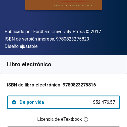
Editor
Copyright
Publicado por
Fordham University Press
© 2017
"ISBN-13 9780823
ISBN de versión impresa:
9780823275823
Formato
Diseño ajustable
Disponible en
$
52476.57
ARS
SKU:
9780823275816
Libro electrónico
ISBN de libro electrónico:
9780823275816
De por vida
$52,476.57
Licencia de eTextbook
Abre el cuadro de di