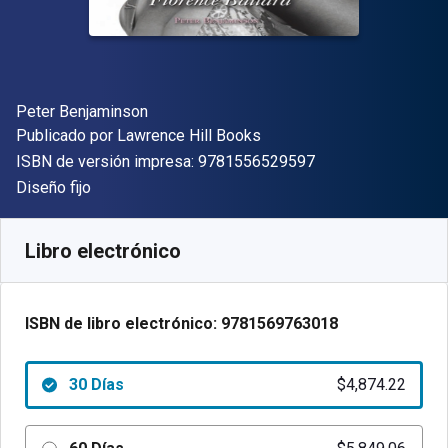
Autor(es)
Peter Benjaminson
Editor
Publicado por
Lawrence Hill Books
"ISBN-13 9781556
ISBN de versión impresa:
9781556529597
Formato
Diseño fijo
Disponible en
$
4874.22
ARS
SKU:
9781569763018R30
Libro electrónico
ISBN de libro electrónico:
9781569763018
30 Días
$4,874.22