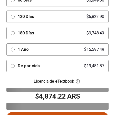
60 Días
$5,849.06
120 Días
$6,823.90
180 Días
$9,748.43
1 Año
$15,597.49
De por vida
$19,481.87
Licencia de eTextbook
Abre el cuadro de di
$4,874.22 ARS