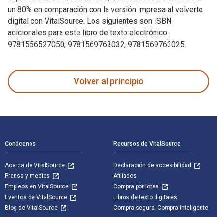
un 80% en comparación con la versión impresa al volverte
digital con VitalSource. Los siguientes son ISBN
adicionales para este libro de texto electrónico:
9781556527050, 9781569763032, 9781569763025.
The Lost Supreme: The Life of Dreamgirl Florence Ballard fu
Volver al principio
Navegación de pie de página
Conócenos
Recursos de VitalSource
Acerca de VitalSource
Declaración de accesibilidad
Prensa y medios
Afiliados
Empleos en VitalSource
Compra por lotes
Eventos de VitalSource
Libros de texto digitales
Blog de VitalSource
Compra segura. Compra inteligente