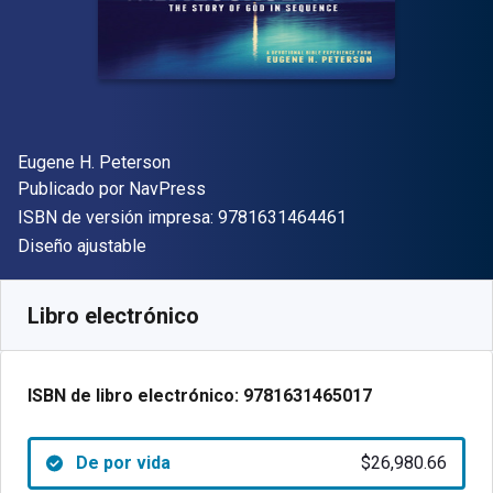
Autor(es)
Eugene H. Peterson
Editor
Publicado por
NavPress
"ISBN-13 9781631
ISBN de versión impresa:
9781631464461
Formato
Diseño ajustable
Disponible en
$
26980.66
ARS
SKU:
9781631465017
Libro electrónico
ISBN de libro electrónico:
9781631465017
De por vida
$26,980.66