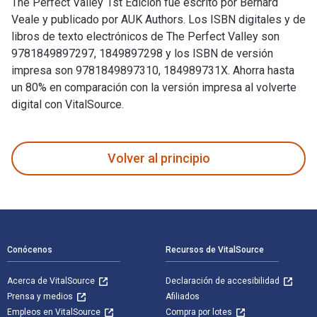
The Perfect Valley 1st Edición fue escrito por Bernard
Veale y publicado por AUK Authors. Los ISBN digitales y de
libros de texto electrónicos de The Perfect Valley son
9781849897297, 1849897298 y los ISBN de versión
impresa son 9781849897310, 184989731X. Ahorra hasta
un 80% en comparación con la versión impresa al volverte
digital con VitalSource.
The Perfect Valley 1st Edición fue escrito por Bernard Veal
Volver al principio
Navegación de pie de página
Conócenos
Recursos de VitalSource
Acerca de VitalSource
Declaración de accesibilidad
Prensa y medios
Afiliados
Empleos en VitalSource
Compra por lotes