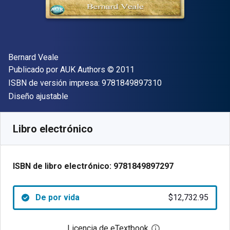
Autor(es)
Bernard Veale
Editor
Copyright
Publicado por
AUK Authors
© 2011
"ISBN-13 9781849
ISBN de versión impresa:
9781849897310
Formato
Diseño ajustable
Disponible en
$
12732.95
ARS
SKU:
9781849897297
Libro electrónico
ISBN de libro electrónico:
9781849897297
De por vida
$12,732.95
Licencia de eTextbook
Abre el cuadro de di