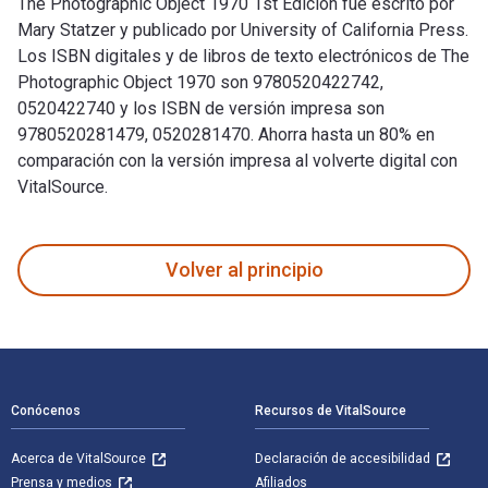
The Photographic Object 1970 1st Edición fue escrito por
Mary Statzer y publicado por University of California Press.
Los ISBN digitales y de libros de texto electrónicos de The
Photographic Object 1970 son 9780520422742,
0520422740 y los ISBN de versión impresa son
9780520281479, 0520281470. Ahorra hasta un 80% en
comparación con la versión impresa al volverte digital con
VitalSource.
The Photographic Object 1970 1st Edición fue escrito por Ma
Volver al principio
Navegación de pie de página
Conócenos
Recursos de VitalSource
Acerca de VitalSource
Declaración de accesibilidad
Prensa y medios
Afiliados