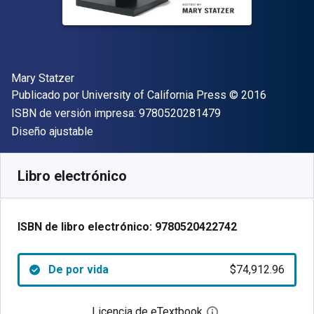
Autor(es)
Mary Statzer
Editor
Copyright
Publicado por
University of California Press
© 2016
"ISBN-13 9780520
ISBN de versión impresa:
9780520281479
Formato
Diseño ajustable
Disponible en
$
74912.96
ARS
SKU:
9780520422742
Libro electrónico
ISBN de libro electrónico:
9780520422742
De por vida
$74,912.96
Licencia de eTextbook
Abre el cuadro de di