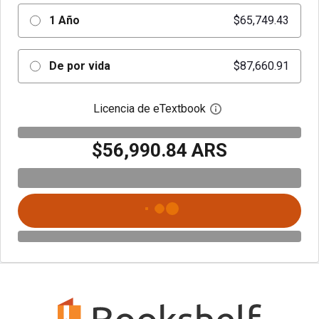
1 Año
$65,749.43
De por vida
$87,660.91
Licencia de eTextbook
Abre el cuadro de di
$56,990.84 ARS