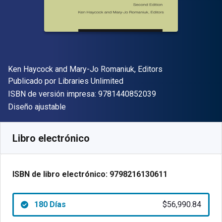
Autor(es)
Ken Haycock and Mary-Jo Romaniuk, Editors
Editor
Publicado por
Libraries Unlimited
"ISBN-13 9781440
ISBN de versión impresa:
9781440852039
Formato
Diseño ajustable
Disponible en
$
56990.84
ARS
SKU:
9798216130611R180
Libro electrónico
ISBN de libro electrónico:
9798216130611
180 Días
$56,990.84