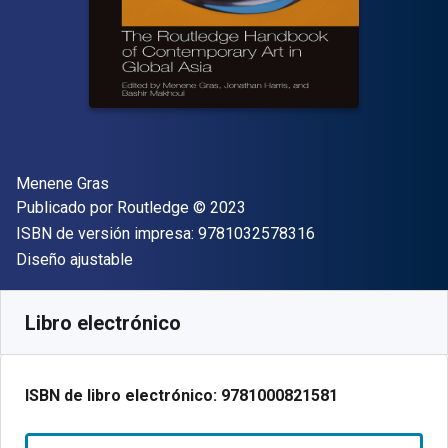
Autor(es)
Menene Gras
Editor
Copyright
Publicado por
Routledge
© 2023
"ISBN-13 9781032
ISBN de versión impresa:
9781032578316
Formato
Diseño ajustable
Disponible en
$
52791.52
ARS
SKU:
9781000821581R180
Libro electrónico
ISBN de libro electrónico:
9781000821581