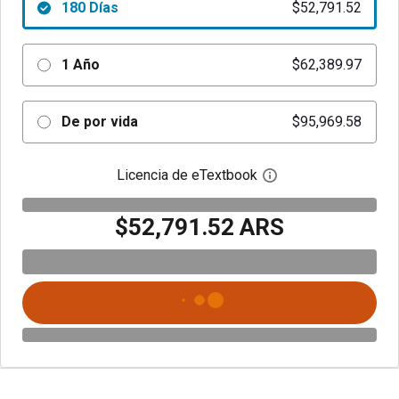
180 Días
$52,791.52
1 Año
$62,389.97
De por vida
$95,969.58
Licencia de eTextbook
Abre el cuadro de di
$52,791.52 ARS