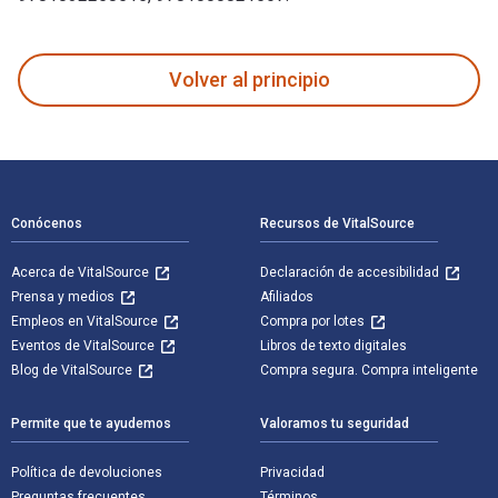
The Routledge Handbook of Contemporary Art in Global Asia 
Volver al principio
Navegación de pie de página
Conócenos
Recursos de VitalSource
Acerca de VitalSource
Declaración de accesibilidad
Prensa y medios
Afiliados
Empleos en VitalSource
Compra por lotes
Eventos de VitalSource
Libros de texto digitales
Blog de VitalSource
Compra segura. Compra inteligente
Permite que te ayudemos
Valoramos tu seguridad
Política de devoluciones
Privacidad
Preguntas frecuentes
Términos