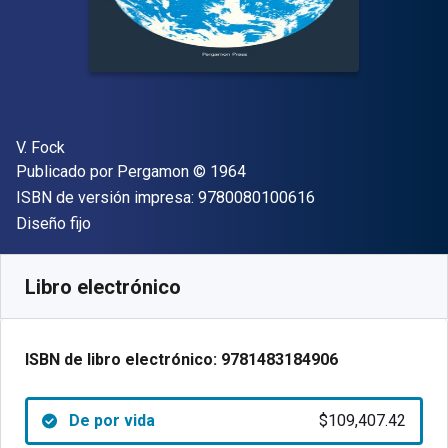
Autor(es)
V. Fock
Editor
Copyright
Publicado por
Pergamon
© 1964
"ISBN-13 9780080
ISBN de versión impresa:
9780080100616
Formato
Diseño fijo
Disponible en
$
109407.42
ARS
SKU:
9781483184906
Libro electrónico
ISBN de libro electrónico:
9781483184906
De por vida
$109,407.42