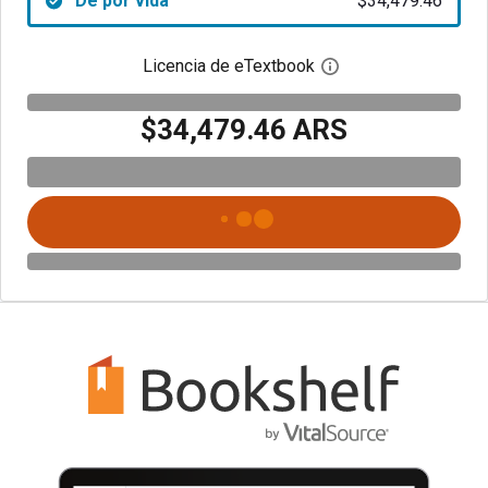
De por vida
$34,479.46
Licencia de eTextbook
Abre el cuadro de di
$34,479.46 ARS