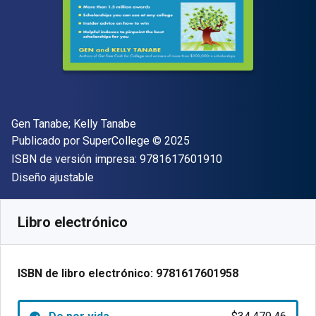
Autor(es)
Gen Tanabe; Kelly Tanabe
Editor
Copyright
Publicado por
SuperCollege
© 2025
"ISBN-13 9781617
ISBN de versión impresa:
9781617601910
Formato
Diseño ajustable
Disponible en
$
34479.46
ARS
SKU:
9781617601958
Libro electrónico
ISBN de libro electrónico:
9781617601958