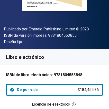
Editor
Copyright
Publicado por
Emerald Publishing Limited
© 2023
"ISBN-13 9781804
ISBN de versión impresa:
9781804553855
Formato
Diseño fijo
Disponible en
$
184455.36
ARS
SKU:
9781804553848
Libro electrónico
ISBN de libro electrónico:
9781804553848
De por vida
$184,455.36
Licencia de eTextbook
Abre el cuadro de di