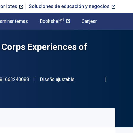
or lotes
Soluciones de educación y negocios
®
aminar temas
Bookshelf
Canjear
 Corps Experiences of
"ISBN-13 9781663240088"
Formato
81663240088
Diseño ajustable