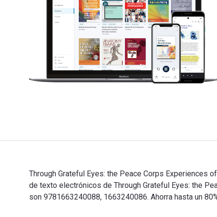
Through Grateful Eyes: the Peace Corps Experiences of 
de texto electrónicos de Through Grateful Eyes: the 
son 9781663240088, 1663240086. Ahorra hasta un 80% en
Through Grateful Eyes: the Peace Corps Experiences of