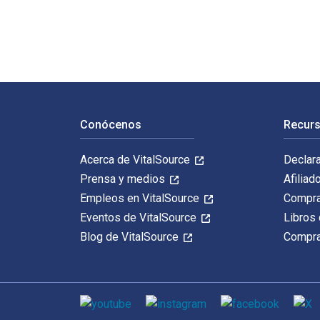
Navegación de pie de página
Conócenos
Recurs
Acerca de VitalSource
Declar
Prensa y medios
Afiliad
Empleos en VitalSource
Compra
Eventos de VitalSource
Libros 
Blog de VitalSource
Compra
Medios de comunicación social