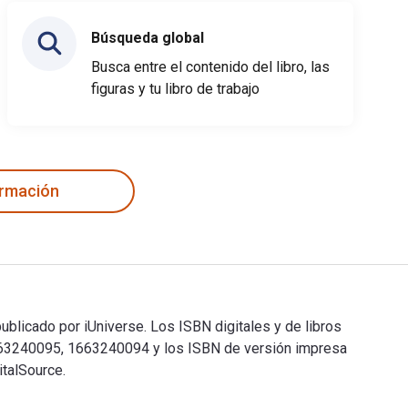
Búsqueda global
Busca entre el contenido del libro, las
figuras y tu libro de trabajo
ormación
blicado por iUniverse. Los ISBN digitales y de libros
1663240095, 1663240094 y los ISBN de versión impresa
talSource.
 publicado por iUniverse. Los ISBN digitales y de libros de te