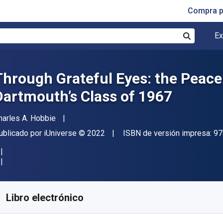
Compra p
Ex
Buscar
Through Grateful Eyes: the Peace
Dartmouth’s Class of 1967
utor(es)
harles A. Hobbie
itor
Copyright
ublicado por
iUniverse
© 2022
ISBN de versión impresa:
97
isponible en
$
5984.04
ARS
KU:
9781663240095
Libro electrónico