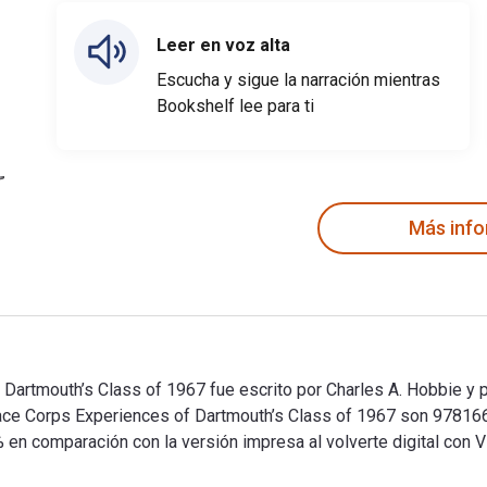
Leer en voz alta
Escucha y sigue la narración mientras
Bookshelf lee para ti
Más inf
Dartmouth’s Class of 1967 fue escrito por Charles A. Hobbie y pu
Peace Corps Experiences of Dartmouth’s Class of 1967 son 978
 comparación con la versión impresa al volverte digital con Vi
 Dartmouth’s Class of 1967 fue escrito por Charles A. Hobbie y