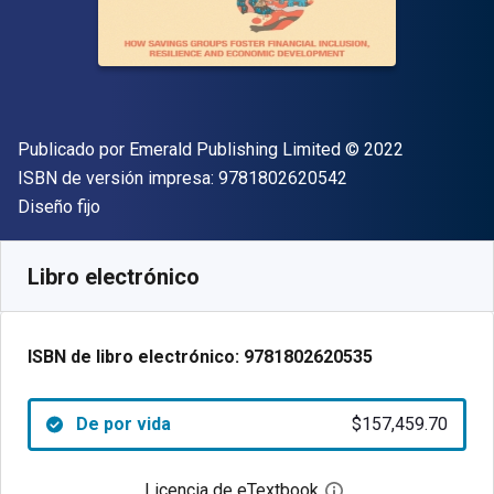
Editor
Copyright
Publicado por
Emerald Publishing Limited
© 2022
"ISBN-13 9781802
ISBN de versión impresa:
9781802620542
Formato
Diseño fijo
Disponible en
$
157459.70
ARS
SKU:
9781802620535
Libro electrónico
ISBN de libro electrónico:
9781802620535
De por vida
$157,459.70
Licencia de eTextbook
Abre el cuadro de di