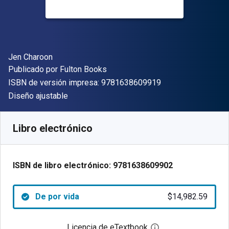
Autor(es)
Jen Charoon
Editor
Publicado por
Fulton Books
"ISBN-13 9781638
ISBN de versión impresa:
9781638609919
Formato
Diseño ajustable
Disponible en
$
14982.59
ARS
SKU:
9781638609902
Libro electrónico
ISBN de libro electrónico:
9781638609902
De por vida
$14,982.59
Licencia de eTextbook
Abre el cuadro de di