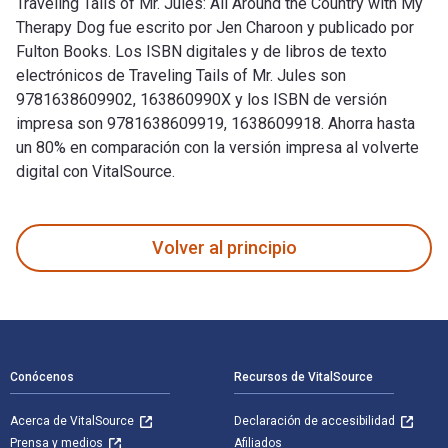
Traveling Tails of Mr. Jules: All Around the Country with My
Therapy Dog fue escrito por Jen Charoon y publicado por
Fulton Books. Los ISBN digitales y de libros de texto
electrónicos de Traveling Tails of Mr. Jules son
9781638609902, 163860990X y los ISBN de versión
impresa son 9781638609919, 1638609918. Ahorra hasta
un 80% en comparación con la versión impresa al volverte
digital con VitalSource.
Traveling Tails of Mr. Jules: All Around the Country with My
Volver al principio
Navegación de pie de página
Conócenos
Recursos de VitalSource
Acerca de VitalSource
Declaración de accesibilidad
Prensa y medios
Afiliados