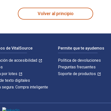
ans, and Psychiatry in France, 1914-1940 fue escrito por Grego
Volver al principio
os de VitalSource
Permite que te ayudemos
ación de accesibilidad
Política de devoluciones
os
Preguntas frecuentes
 por lotes
Soporte de productos
de texto digitales
 segura. Compra inteligente