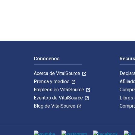
Treating the Trauma of the Great War: Soldiers, Civili
Navegación de pie de página
Conócenos
Recurs
Acerca de VitalSource
Declar
Prensa y medios
Afiliad
Empleos en VitalSource
Compra
Eventos de VitalSource
Libros 
Blog de VitalSource
Compra
Medios de comunicación social