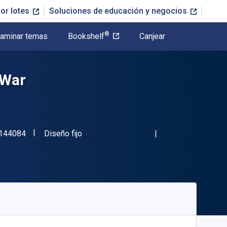
or lotes
Soluciones de educación y negocios
®
aminar temas
Bookshelf
Canjear
 War
"ISBN-13 9780807144084"
Formato
144084
Diseño fijo