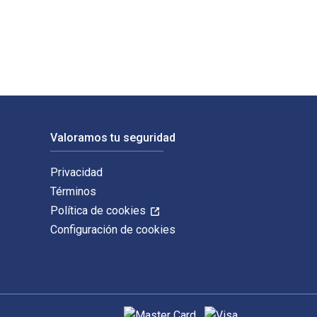
ry M. Thomas y publicado por LSU Press. Los ISBN digitales y d
Valoramos tu seguridad
Privacidad
Términos
Política de cookies
Configuración de cookies
Métodos de pago admitidos