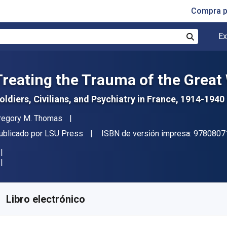
Compra p
Ex
Buscar
Treating the Trauma of the Great
oldiers, Civilians, and Psychiatry in France, 1914-1940
utor(es)
regory M. Thomas
itor
ublicado por
LSU Press
ISBN de versión impresa:
9780807
isponible en
$
29705.44
ARS
KU:
9780807136331
Libro electrónico