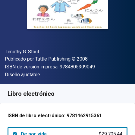
Autor(es)
Timothy G. Stout
Editor
Copyright
Publicado por
Tuttle Publishing
© 2008
"ISBN-13 9784805
ISBN de versión impresa:
9784805309049
Formato
Diseño ajustable
Disponible en
$
29705.44
ARS
SKU:
9781462915361
Libro electrónico
ISBN de libro electrónico:
9781462915361
De por vida
$29,705.44