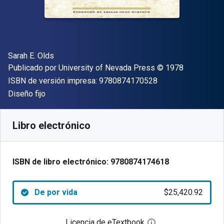
Autor(es)
Sarah E. Olds
Editor
Copyright
Publicado por
University of Nevada Press
© 1978
"ISBN-13 9780874
ISBN de versión impresa:
9780874170528
Formato
Diseño fijo
Disponible en
$
25420.92
ARS
SKU:
9780874174618
Libro electrónico
ISBN de libro electrónico:
9780874174618
De por vida
$25,420.92
Licencia de eTextbook
Abre el cuadro de di