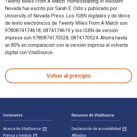
Twenty Miles From A Match: Homesteading In Western
Nevada fue escrito por Sarah E. Olds y publicado por
University of Nevada Press. Los ISBN digitales y de libros
de texto electrónicos de Twenty Miles From A Match son
9780874174618, 0874174619 y los ISBN de versión
impresa son 9780874170528, 0874170524. Ahorra hasta
un 80% en comparación con la versión impresa al volverte
digital con VitalSource.
Twenty Miles From A Match: Homesteading In Western Nevada f
Volver al principio
Navegación de pie de página
Conócenos
Recursos de VitalSource
Acerca de VitalSource
Declaración de accesibilidad
Prensa y medios
Afiliados