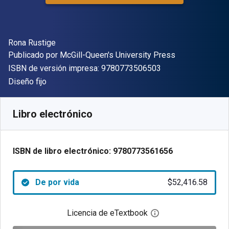
Autor(es)
Rona Rustige
Editor
Publicado por
McGill-Queen's University Press
"ISBN-13 9780773
ISBN de versión impresa:
9780773506503
Formato
Diseño fijo
Disponible en
$
52416.58
ARS
SKU:
9780773561656
Libro electrónico
ISBN de libro electrónico:
9780773561656
De por vida
$52,416.58
Licencia de eTextbook
Abre el cuadro de di